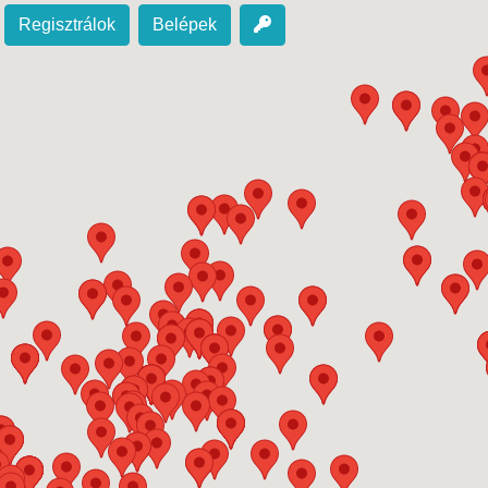
Regisztrálok
Belépek